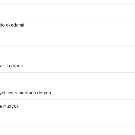
 do akademii
ał skrzypce
nych instrumentach dętych
je muzyka