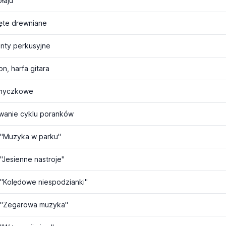
łaju
ęte drewniane
nty perkusyjne
n, harfa gitara
 smyczkowe
wanie cyklu poranków
"Muzyka w parku"
Jesienne nastroje"
"Kolędowe niespodzianki"
 "Zegarowa muzyka"