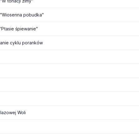
W tonacji zimy"
 "Wiosenna pobudka"
Ptasie śpiewanie"
anie cyklu poranków
lazowej Woli