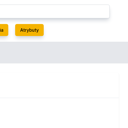
ia
Atrybuty