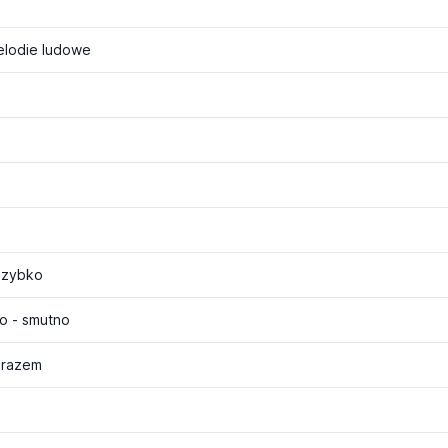
elodie ludowe
a
szybko
o - smutno
 razem