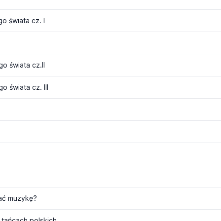
 świata cz. I
 świata cz.II
świata cz. III
hać muzykę?
 tańcach polskich