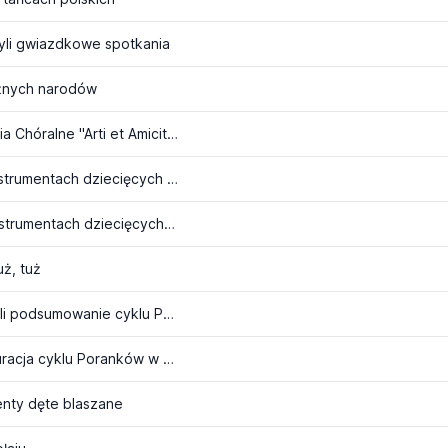
yli gwiazdkowe spotkania
óżnych narodów
Poranek Muzyczny 19 - III Międzynarodowe Spotkania Chóralne "Arti et Amicitiae"
Poranek Muzyczny 33 - Muzykalny zastęp, czyli o instrumentach dziecięcych cz. I
Poranek Muzyczny 34 - Muzykalny zastęp, czyli o instrumentach dziecięcych cz. II
ż, tuż
Poranek Muzyczny 36 - Każdy miesiąc kolor ma, czyli podsumowanie cyklu Poranków
Poranek Muzyczny 37 - Dzień dobry muzyko! Inauguracja cyklu Poranków w sezonie 1998/1999
enty dęte blaszane