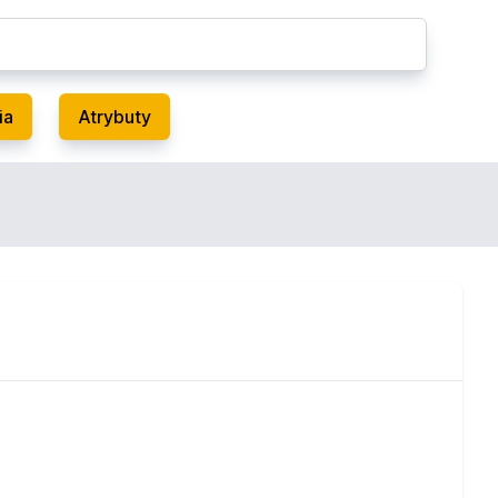
ia
Atrybuty