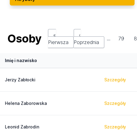
Osoby
«
‹
…
79
8
Pierwsza
Poprzednia
Imię i nazwisko
Jerzy Zabłocki
Szczegóły
Helena Zaborowska
Szczegóły
Leonid Zabrodin
Szczegóły