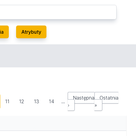
ia
Atrybuty
Następna
Ostatnia
11
12
13
14
…
›
»