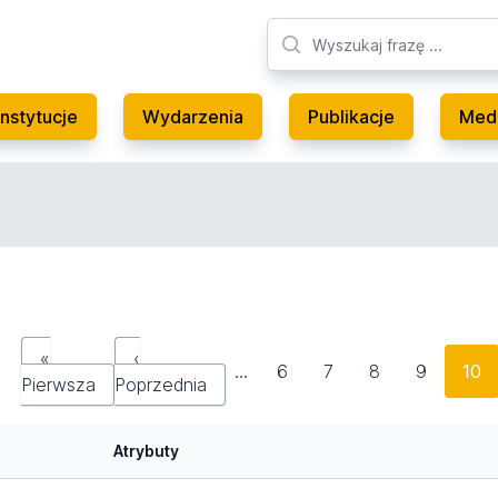
Instytucje
Wydarzenia
Publikacje
Med
«
‹
…
6
7
8
9
10
Pierwsza
Poprzednia
Atrybuty