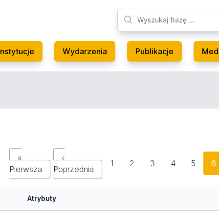
Instytucje
Wydarzenia
Publikacje
Med
«
‹
1
2
3
4
5
6
Pierwsza
Poprzednia
Atrybuty