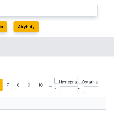
ia
Atrybuty
Następna
Ostatnia
7
8
9
10
…
›
»