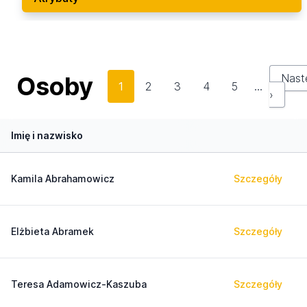
Osoby
Nast
1
2
3
4
5
…
›
Imię i nazwisko
Kamila Abrahamowicz
Szczegóły
Elżbieta Abramek
Szczegóły
Teresa Adamowicz-Kaszuba
Szczegóły