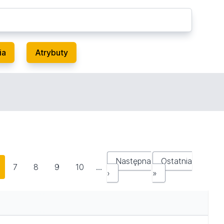
ia
Atrybuty
Następna
Ostatnia
7
8
9
10
…
›
»