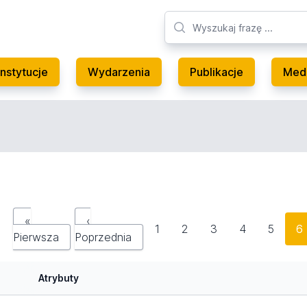
Instytucje
Wydarzenia
Publikacje
Med
«
‹
1
2
3
4
5
6
Pierwsza
Poprzednia
Atrybuty