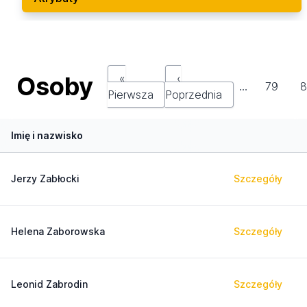
Osoby
«
‹
…
79
8
Pierwsza
Poprzednia
Imię i nazwisko
Jerzy Zabłocki
Szczegóły
Helena Zaborowska
Szczegóły
Leonid Zabrodin
Szczegóły