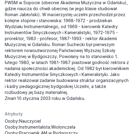
PWSM w Sopocie (obecnie Akademia Muzyczna w Gdańsku),
gdzie naucza do chwili obecnej (w jego klasie studiował
Roman Jabłoński). W macierzystej uczelni przechodził przez
kolejne stopnie i stanowiska: 1968-1972 - prodziekan
Wydziału Instrumentalnego, od 1969 - kierownik Katedry
Instrumentów Smyczkowych i Kameralistyki, 1972-1975 -
prorektor, 1983 - profesor, 1987-1993 - rektor Akademii
Muzycznej w Gdańsku. Roman Suchecki był pierwszym
rektorem nowoutworzonej Państwowej Wyższej Szkoły
Muzycznej w Bydgoszczy. Powołany na to stanowisko 1.
lutego 1980, w latach 1981-1987 piastował godność rektora z
nadania społeczności akademickiej. Od 1982 był kierownikiem
Katedry Instrumentów Smyczkowych i Kameralistyki. Jako
rektor realizował zadanie budowania struktur organizacyjnych
i kadry pedagogicznej bydgoskiej Uczelni, a także
rozbudowy jej bazy materialnej.
Zmarł 10 stycznia 2003 roku w Gdańsku.
Atrybuty
Osoby:Nauczyciel
Osoby:Instrumentalista:Wiolonczela
Osoby:Pracownik AM w Bydgoszczy