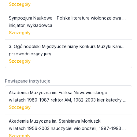
Szczegóły
Sympozjum Naukowe - Polska literatura wiolonczelowa XIX i XX wieku
inicjator, wykładowca
Szczegóły
3. Ogólnopolski Międzyuczelniany Konkurs Muzyki Kameralnej - na zespoły instrumentów dętych
przewodniczący jury
Szczegóły
Powiązane instytucje
Akademia Muzyczna im. Feliksa Nowowiejskiego
w latach 1980-1987 rektor AM, 1982-2003 kier katedry Inst. symyczkowych i kameralistyki
Szczegóły
Akademia Muzyczna im. Stanisława Moniuszki
w latach 1956-2003 nauczyciel wiolonczeli, 1987-1993 rektor, od 1983 profesor
Szczegóły