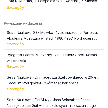
Foto R. Kuczma, H. Sempołowicz, F. Woźniak, R. Suchecki w AM w Bydgoszczy w 1989 roku
Szczegóły
Powiązane wydarzenia
Sesja Naukowa (3) - Muzyka i życie muzyczne Pomorza i Kujaw
Akademia Muzyczna w latach 1980-1987, Po drugiej stronie pulpitu (lata 1945-1951)
Szczegóły
Bydgoski Wtorek Muzyczny 121 - Jubileusz prof. Romana Sucheckiego
wiolonczela
Szczegóły
Sesja Naukowa - Dni Tadeusza Szeligowskiego w 20-lecie śmierci kompozytora
Tadeusz Szeligowski - twórczość kameralna
Szczegóły
Sesja Naukowa - Dni Muzyki Jana Sebastiana Bacha
Nad rękopisem Suit wiolonczelowych - rozważania ogólne