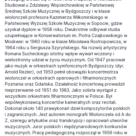
Studiował u Zdzisławy Wojciechowskiej w Państwowej
Średniej Szkole Muzycznej w Bydgoszczy i w klasie
wiolonczeli profesora Kazimierza Wiłkomirskiego w
Państwowej Wyższej Szkole Muzycznej w Sopocie, gdzie
uzyskał dyplom w 1958 roku. Dwukrotnie odbywał studia
uzupełniające w Konserwatorium im. Piotra Czajkowskiego w
Moskwie: w 1960 roku w klasie Mścisława Rostropowicza, w
1964 roku u Sergiusza Szyryńskiego. Na rozwój artystyczny
Romana Sucheckiego istotny wpływ wywarł wczesny i
wielostronny udział w życiu muzycznym. Od 1947 pracował
jako muzyk w orkiestrach symfonicznych Bydgoszczy (dyr.
Arnold Rezler), od 1953 pełnił obowiązki koncertmistrza
wiolonczel w orkiestrach operowych i filharmonicznych
Poznania oraz Gdańska. Działalność koncertową prowadził
nieprzerwanie od 1951 do 1983. Jako solista wystąpił z
wszystkimi orkiestrami filharmonicznymi w Polsce. Był
współwykonawcą koncertów kameralnych oraz recitali.
Dokonał około 140 prawykonań dzieł kompozytorów polskich
i zagranicznych. Jest autorem monografii Wiolonczela od A do
Z, szeregu artykułów oraz transkrypcji i opracowań utworów
muzycznych. Juror polskich i międzynarodowych konkursów
muzycznych. Pracę pedagogiczną rozpoczął w 1956 roku w