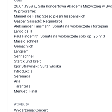
Opis
26.04.1988 r., Sala Koncertowa Akademii Muzycznej w Byd
W programie:
Manuel de Falla: Sześć pieśni hiszpańskich
Gaspar Sassadó: Requiebros
Aleksander Tansmann: Sonata na wiolonczelę i fortepian
Largo cz. II
Paul Hindemith: Sonata na wiolonczelę solo op. 25 nr 3
Mässig schnell
Gemächlich
Langsam
Sehr schnell
Starck und breit
Igor Strawiński: Suita włoska
Introdukcja
Serenada
Aria
Tarantella
Menuet i Finał
Atrybuty
Wydarzenia:Koncert