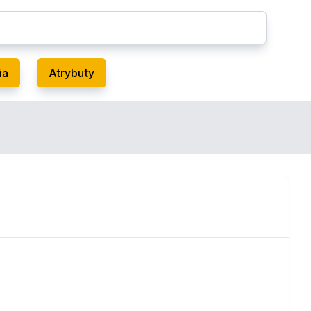
ia
Atrybuty