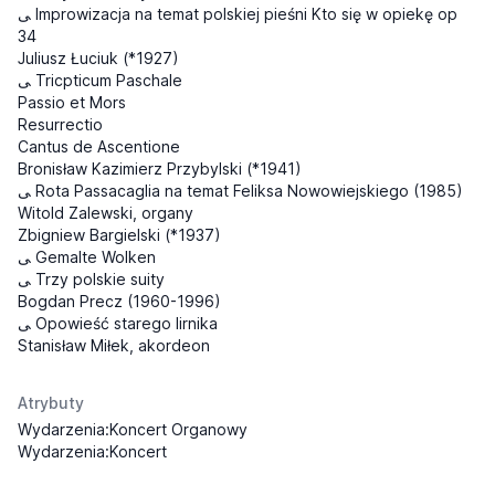
ﯽ Improwizacja na temat polskiej pieśni Kto się w opiekę op
34
Juliusz Łuciuk (*1927)
ﯽ Tricpticum Paschale
Passio et Mors
Resurrectio
Cantus de Ascentione
Bronisław Kazimierz Przybylski (*1941)
ﯽ Rota Passacaglia na temat Feliksa Nowowiejskiego (1985)
Witold Zalewski, organy
Zbigniew Bargielski (*1937)
ﯽ Gemalte Wolken
ﯽ Trzy polskie suity
Bogdan Precz (1960-1996)
ﯽ Opowieść starego lirnika
Stanisław Miłek, akordeon
Atrybuty
Wydarzenia:Koncert Organowy
Wydarzenia:Koncert