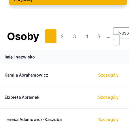
Osoby
Nast
1
2
3
4
5
…
›
Imię i nazwisko
Kamila Abrahamowicz
Szczegóły
Elżbieta Abramek
Szczegóły
Teresa Adamowicz-Kaszuba
Szczegóły