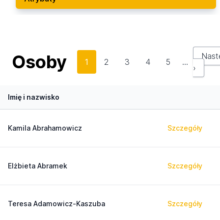
Osoby
Nast
1
2
3
4
5
…
›
Imię i nazwisko
Kamila Abrahamowicz
Szczegóły
Elżbieta Abramek
Szczegóły
Teresa Adamowicz-Kaszuba
Szczegóły