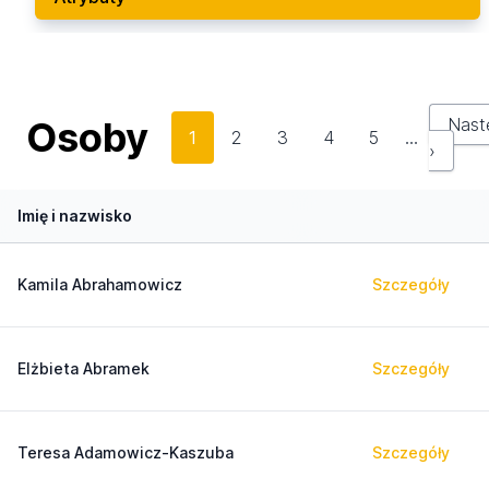
Osoby
Nast
1
2
3
4
5
…
›
Imię i nazwisko
Kamila Abrahamowicz
Szczegóły
Elżbieta Abramek
Szczegóły
Teresa Adamowicz-Kaszuba
Szczegóły