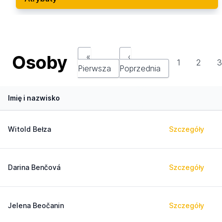
Osoby
«
‹
1
2
Pierwsza
Poprzednia
Imię i nazwisko
Witold Bełza
Szczegóły
Darina Benčová
Szczegóły
Jelena Beočanin
Szczegóły