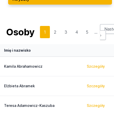
Osoby
Nast
1
2
3
4
5
…
›
Imię i nazwisko
Kamila Abrahamowicz
Szczegóły
Elżbieta Abramek
Szczegóły
Teresa Adamowicz-Kaszuba
Szczegóły