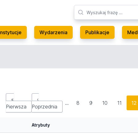
Instytucje
Wydarzenia
Publikacje
Med
«
‹
…
8
9
10
11
12
Pierwsza
Poprzednia
Atrybuty