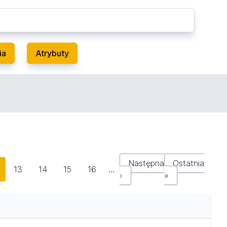
ia
Atrybuty
Następna
Ostatnia
13
14
15
16
…
›
»