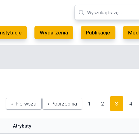
Instytucje
Wydarzenia
Publikacje
Med
« Pierwsza
‹ Poprzednia
1
2
3
4
Atrybuty