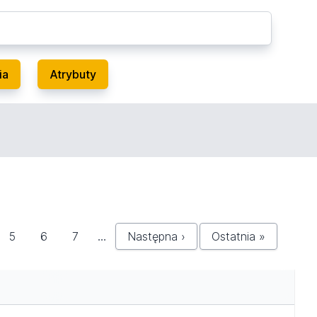
ia
Atrybuty
5
6
7
…
Następna ›
Ostatnia »