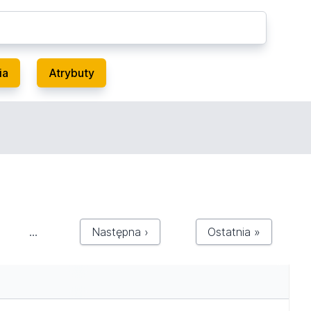
ia
Atrybuty
…
Następna ›
Ostatnia »