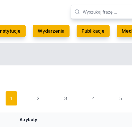
Instytucje
Wydarzenia
Publikacje
Med
1
2
3
4
5
Atrybuty