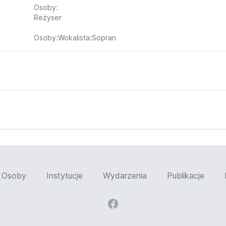
Osoby:
Reżyser
Osoby:Wokalista:Sopran
Osoby
Instytucje
Wydarzenia
Publikacje