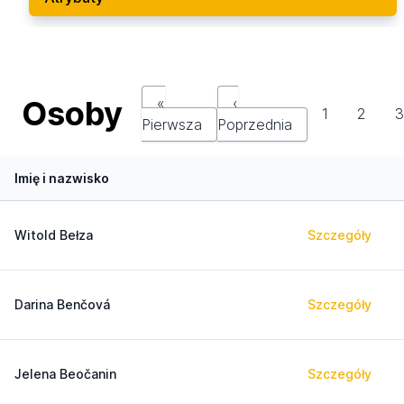
Osoby
«
‹
1
2
Pierwsza
Poprzednia
Imię i nazwisko
Witold Bełza
Szczegóły
Darina Benčová
Szczegóły
Jelena Beočanin
Szczegóły