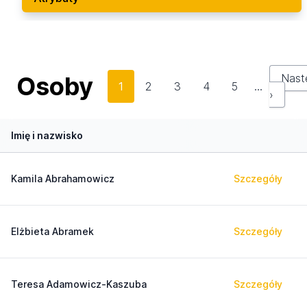
Osoby
Nast
1
2
3
4
5
…
›
Imię i nazwisko
Kamila Abrahamowicz
Szczegóły
Elżbieta Abramek
Szczegóły
Teresa Adamowicz-Kaszuba
Szczegóły