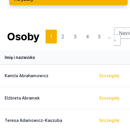
Osoby
Nast
1
2
3
4
5
…
›
Imię i nazwisko
Kamila Abrahamowicz
Szczegóły
Elżbieta Abramek
Szczegóły
Teresa Adamowicz-Kaszuba
Szczegóły