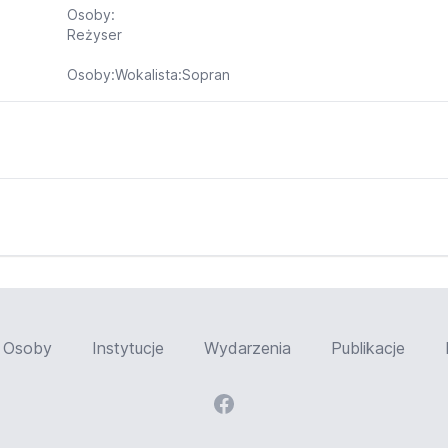
Osoby:
Reżyser
Osoby:Wokalista:Sopran
Osoby
Instytucje
Wydarzenia
Publikacje