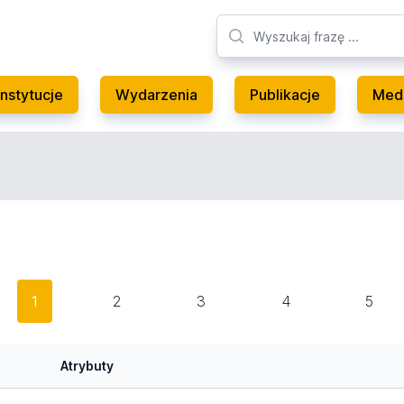
Instytucje
Wydarzenia
Publikacje
Med
1
2
3
4
5
Atrybuty