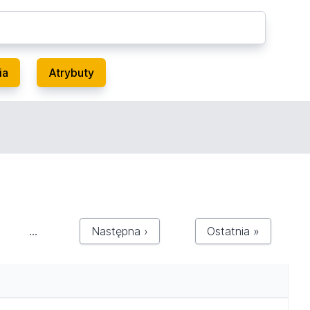
ia
Atrybuty
…
Następna ›
Ostatnia »