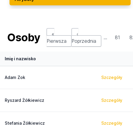
Osoby
«
‹
…
81
8
Pierwsza
Poprzednia
Imię i nazwisko
Adam Zok
Szczegóły
Ryszard Żółkiewicz
Szczegóły
Stefania Żółkiewicz
Szczegóły