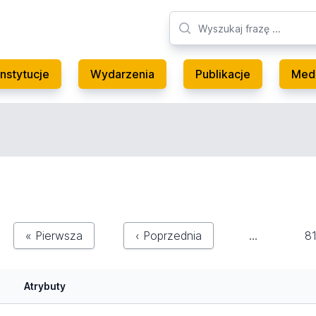
Instytucje
Wydarzenia
Publikacje
Med
« Pierwsza
‹ Poprzednia
…
8
Atrybuty