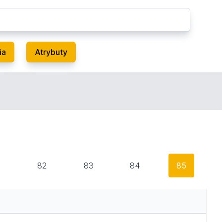
ia
Atrybuty
1
82
83
84
85