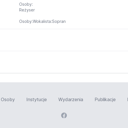
Osoby:
Reżyser
Osoby:Wokalista:Sopran
Osoby
Instytucje
Wydarzenia
Publikacje