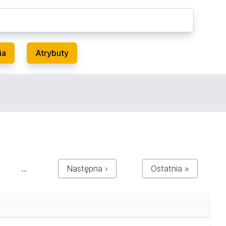
ia
Atrybuty
…
Następna ›
Ostatnia »