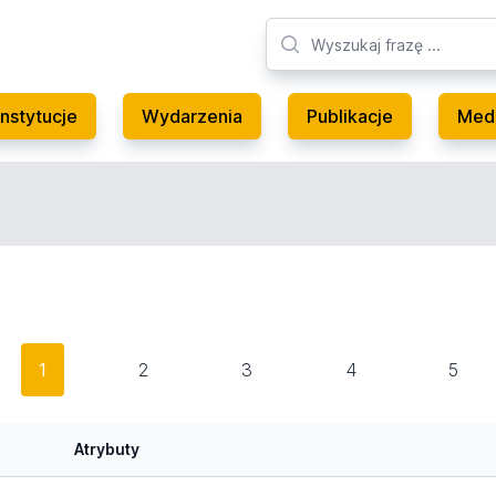
Instytucje
Wydarzenia
Publikacje
Med
1
2
3
4
5
Atrybuty