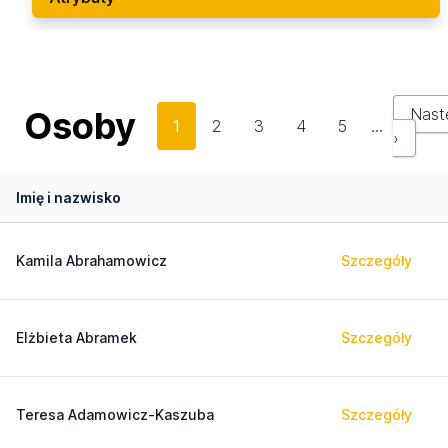
Osoby
Nast
1
2
3
4
5
…
›
Imię i nazwisko
Kamila Abrahamowicz
Szczegóły
Elżbieta Abramek
Szczegóły
Teresa Adamowicz-Kaszuba
Szczegóły