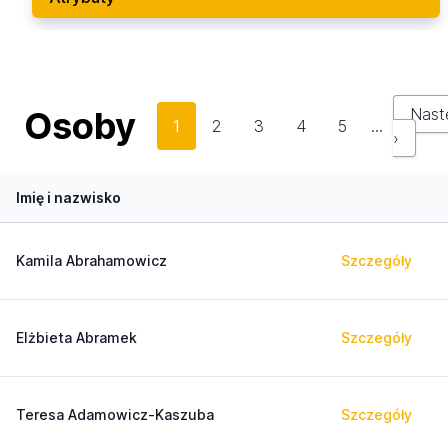
Osoby
Nast
1
2
3
4
5
…
›
Imię i nazwisko
Kamila Abrahamowicz
Szczegóły
Elżbieta Abramek
Szczegóły
Teresa Adamowicz-Kaszuba
Szczegóły