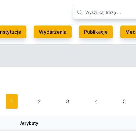
Instytucje
Wydarzenia
Publikacje
Med
1
2
3
4
5
Atrybuty