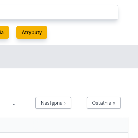
ia
Atrybuty
…
Następna ›
Ostatnia »