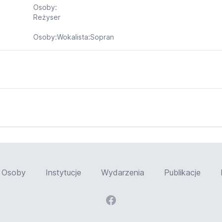
Osoby:
Reżyser
Osoby:Wokalista:Sopran
Osoby
Instytucje
Wydarzenia
Publikacje