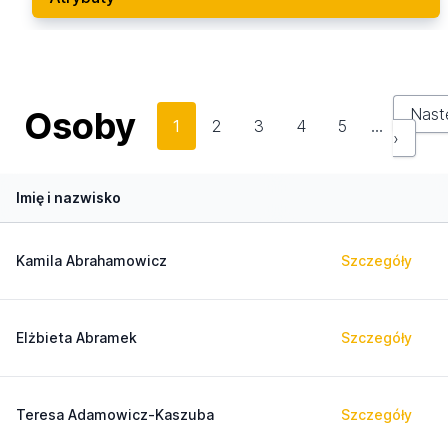
Osoby
Nast
1
2
3
4
5
…
›
Imię i nazwisko
Kamila Abrahamowicz
Szczegóły
Elżbieta Abramek
Szczegóły
Teresa Adamowicz-Kaszuba
Szczegóły