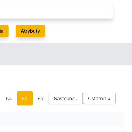
ia
Atrybuty
83
84
85
Następna ›
Ostatnia »