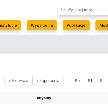
Instytucje
Wydarzenia
Publikacje
Med
« Pierwsza
‹ Poprzednia
…
80
81
82
Atrybuty