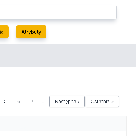
ia
Atrybuty
5
6
7
…
Następna ›
Ostatnia »