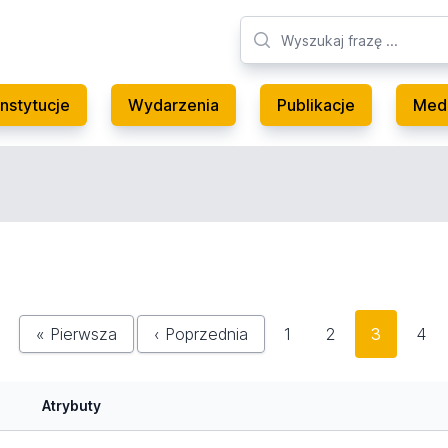
Instytucje
Wydarzenia
Publikacje
Med
« Pierwsza
‹ Poprzednia
1
2
3
4
Atrybuty