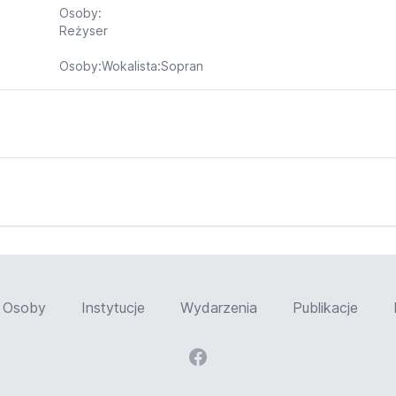
Osoby:
Reżyser
Osoby:Wokalista:Sopran
Osoby
Instytucje
Wydarzenia
Publikacje