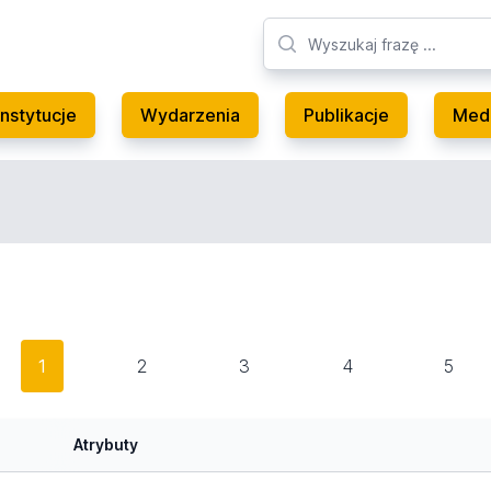
Instytucje
Wydarzenia
Publikacje
Med
1
2
3
4
5
Atrybuty