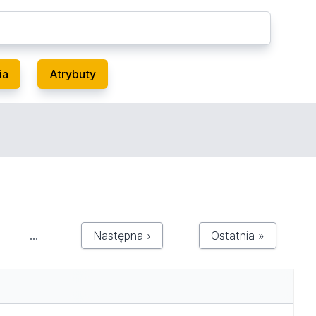
ia
Atrybuty
…
Następna ›
Ostatnia »