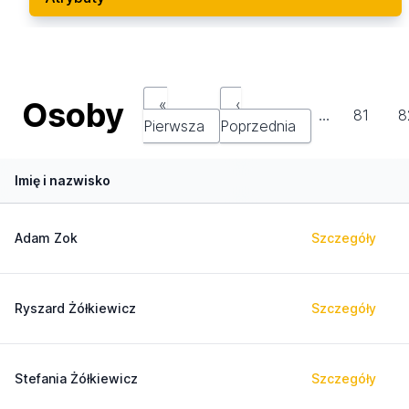
Osoby
«
‹
…
81
8
Pierwsza
Poprzednia
Imię i nazwisko
Adam Zok
Szczegóły
Ryszard Żółkiewicz
Szczegóły
Stefania Żółkiewicz
Szczegóły