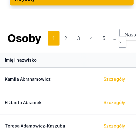
Osoby
Nast
1
2
3
4
5
…
›
Imię i nazwisko
Kamila Abrahamowicz
Szczegóły
Elżbieta Abramek
Szczegóły
Teresa Adamowicz-Kaszuba
Szczegóły