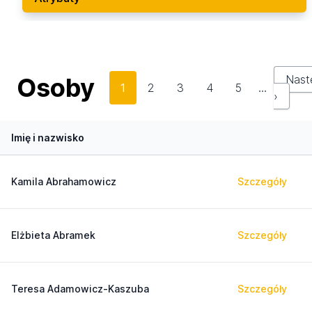
Osoby
Nast
1
2
3
4
5
…
›
Imię i nazwisko
Kamila Abrahamowicz
Szczegóły
Elżbieta Abramek
Szczegóły
Teresa Adamowicz-Kaszuba
Szczegóły