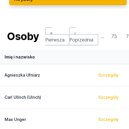
Osoby
«
‹
…
73
7
Pierwsza
Poprzednia
Imię i nazwisko
Agnieszka Ufniarz
Szczegóły
Carl Ullrich (Ulrich)
Szczegóły
Max Unger
Szczegóły