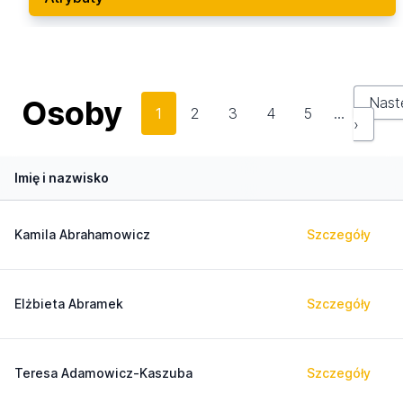
Osoby
Nast
1
2
3
4
5
…
›
Imię i nazwisko
Kamila Abrahamowicz
Szczegóły
Elżbieta Abramek
Szczegóły
Teresa Adamowicz-Kaszuba
Szczegóły