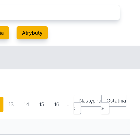
ia
Atrybuty
Następna
Ostatnia
13
14
15
16
…
›
»