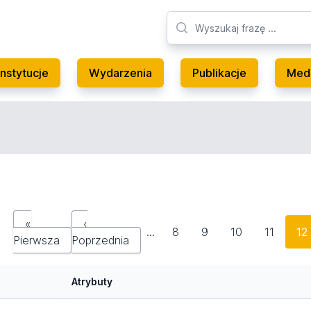
Instytucje
Wydarzenia
Publikacje
Med
«
‹
…
8
9
10
11
12
Pierwsza
Poprzednia
Atrybuty