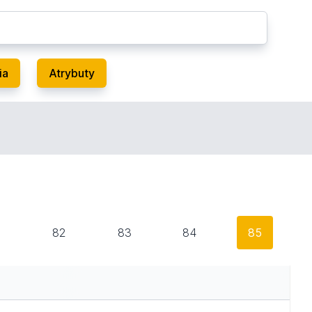
ia
Atrybuty
1
82
83
84
85