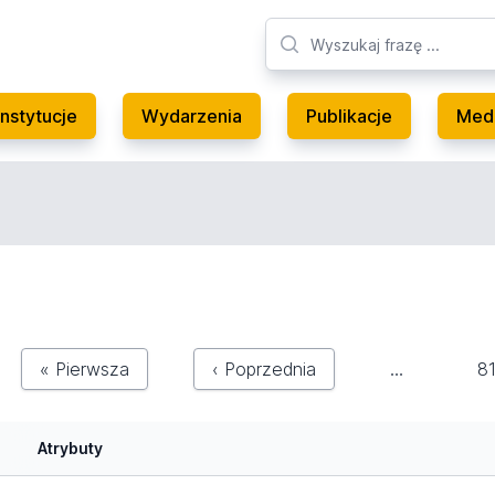
Instytucje
Wydarzenia
Publikacje
Med
« Pierwsza
‹ Poprzednia
…
8
Atrybuty