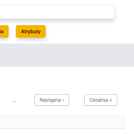
ia
Atrybuty
…
Następna ›
Ostatnia »