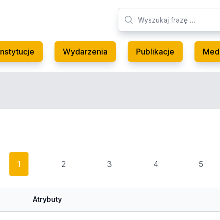
Instytucje
Wydarzenia
Publikacje
Med
1
2
3
4
5
Atrybuty