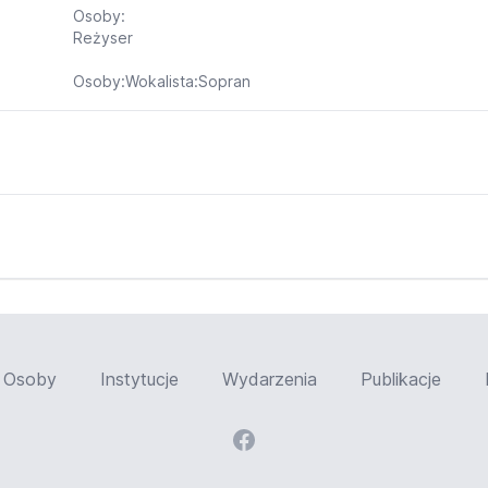
Osoby:
Reżyser
Osoby:Wokalista:Sopran
Osoby
Instytucje
Wydarzenia
Publikacje