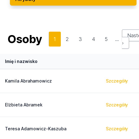
Osoby
Nast
1
2
3
4
5
…
›
Imię i nazwisko
Kamila Abrahamowicz
Szczegóły
Elżbieta Abramek
Szczegóły
Teresa Adamowicz-Kaszuba
Szczegóły