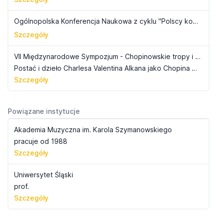
Ogólnopolska Konferencja Naukowa z cyklu "Polscy kompozytorzy muzyki chóralnej" - "Moja piosnka - wokół muzyki Józefa Świdra"
Szczegóły
VII Międzynarodowe Sympozjum - Chopinowskie tropy i echa: recepcja dzieła Chopina w twórczości muzycznej
Postać i dzieło Charlesa Valentina Alkana jako Chopina &#8222;misterium mundi&#8221; / The personality and artistic work of Charles Valentin Alkan as Chopin&#8217;s misterium mundi
Szczegóły
Powiązane instytucje
Akademia Muzyczna im. Karola Szymanowskiego
pracuje od 1988
Szczegóły
Uniwersytet Śląski
prof.
Szczegóły