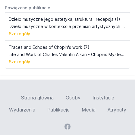
Powiązane publikacje
Dzieło muzyczne jego estetyka, struktura i recepcja (1)
Dzieło muzyczne w kontekście przemian artystycznych idei kultury europejskiej, s. 37-58
Szczegóły
Traces and Echoes of Chopin's work (7)
Life and Work of Charles Valentin Alkan - Chopins Mysterium Mundi. /Postać i dzieło Charlesa Valentina Alkana jako Chopina mysterium mundi.
Szczegóły
Strona główna
Osoby
Instytucje
Wydarzenia
Publikacje
Media
Atrybuty