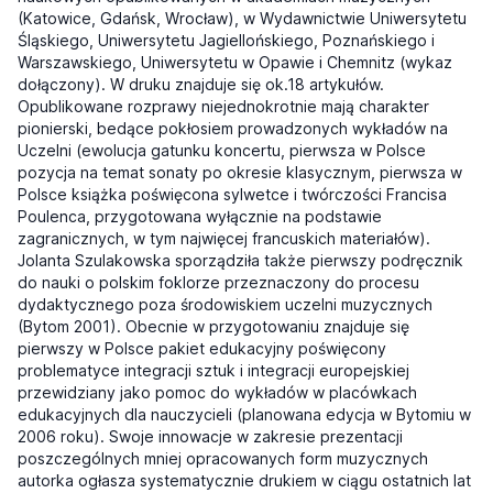
(Katowice, Gdańsk, Wrocław), w Wydawnictwie Uniwersytetu
Śląskiego, Uniwersytetu Jagiellońskiego, Poznańskiego i
Warszawskiego, Uniwersytetu w Opawie i Chemnitz (wykaz
dołączony). W druku znajduje się ok.18 artykułów.
Opublikowane rozprawy niejednokrotnie mają charakter
pionierski, bedące pokłosiem prowadzonych wykładów na
Uczelni (ewolucja gatunku koncertu, pierwsza w Polsce
pozycja na temat sonaty po okresie klasycznym, pierwsza w
Polsce książka poświęcona sylwetce i twórczości Francisa
Poulenca, przygotowana wyłącznie na podstawie
zagranicznych, w tym najwięcej francuskich materiałów).
Jolanta Szulakowska sporządziła także pierwszy podręcznik
do nauki o polskim foklorze przeznaczony do procesu
dydaktycznego poza środowiskiem uczelni muzycznych
(Bytom 2001). Obecnie w przygotowaniu znajduje się
pierwszy w Polsce pakiet edukacyjny poświęcony
problematyce integracji sztuk i integracji europejskiej
przewidziany jako pomoc do wykładów w placówkach
edukacyjnych dla nauczycieli (planowana edycja w Bytomiu w
2006 roku). Swoje innowacje w zakresie prezentacji
poszczególnych mniej opracowanych form muzycznych
autorka ogłasza systematycznie drukiem w ciągu ostatnich lat