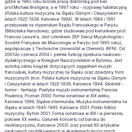
gdzie w 1985 roku broniła pracę doktorską pod kier.
prof.Michała Bristigera, a w 1997 roku - rozprawę habilitacyjną
(
Polska kultura muzyczna na Śląsku Górnym i Cieszyńskim w
latach 1922-1939
. Katowice 1994). W latach 1984 i 1991
przebywała na stypendium Rządu Francuskiego w Paryżu
(Biblioteka Narodowa), gdzie studiowała pod kierunkiem prof.
Francois Lesure'a. Jest członkiem ZKP Sekcji Muzykologów i
Société Française de Musicologie w Paryżu (od 1995 roku),
współpracuje z Technische Universität w Chemnitz (RFN). Od
2001do czerwca 2004 r. pełniła funkcję opiekuna naukowo-
dydaktycznego w Kolegium Nauczycielskim w Bytomiu. Jest
autorką ośmiu książek dotyczących zagadnień muzyki
francuskiej, kultury muzycznej na Śląsku oraz dziedziny form
muzycznych (m.in.
Polska kultura muzyczna na Śląsku Górnym
i Cieszyńskim w latach 1922-1939
, Katowice 1994;
Sérénité -
humor - fantazja. Poetyka muzyki instrumentalnej Francisa
Poulenca
, Poznań 2000;
Forma sonatowa w XIX wieku
,
Katowice 1999; Śląskie intermundia. Muzyka instrumentalna na
Śląsku w latach 1945-1995. Katowice 2001; Polski folklor
muzyczny. Bytom 2001; Forma sonatowa w XIX i w pierwszej
połowie XX wieku. Gatunek koncertu od baroku do
neoklasycyzmu, Katowice 2003) oraz ponad 60 artykułów
naukowych opublikowanych w akademiach muzycznych