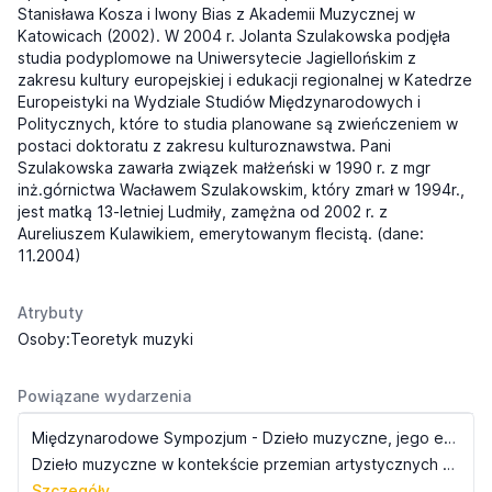
Stanisława Kosza i Iwony Bias z Akademii Muzycznej w
Katowicach (2002). W 2004 r. Jolanta Szulakowska podjęła
studia podyplomowe na Uniwersytecie Jagiellońskim z
zakresu kultury europejskiej i edukacji regionalnej w Katedrze
Europeistyki na Wydziale Studiów Międzynarodowych i
Politycznych, które to studia planowane są zwieńczeniem w
postaci doktoratu z zakresu kulturoznawstwa. Pani
Szulakowska zawarła związek małżeński w 1990 r. z mgr
inż.górnictwa Wacławem Szulakowskim, który zmarł w 1994r.,
jest matką 13-letniej Ludmiły, zamężna od 2002 r. z
Aureliuszem Kulawikiem, emerytowanym flecistą. (dane:
11.2004)
Atrybuty
Osoby:Teoretyk muzyki
Powiązane wydarzenia
Międzynarodowe Sympozjum - Dzieło muzyczne, jego estetyka, struktura i recepcja
Dzieło muzyczne w kontekście przemian artystycznych idei kultury europejskiej &#8211; punkty i kontrapunkty
Szczegóły