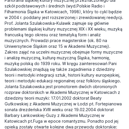
Panorama śląskiej kultury muzycznej przeznaczonego dla
szkół podstawowych i średnich (wyd.Polskie Radio i
Filharmonia Śląska w Katowicach, 1998), który to cykl będzie
w 2004 r. poddany jest rozszerzonej i zrewidowanej reedycji.
Prof. Jolanta Szulakowska-Kulawik zajmuje się głównie
problemami śląskiej kultury muzycznej XIX i XX wieku, muzyką
francuską tego okresu oraz tematyką form i analiz
muzycznych. Prowadzi prace magisterskie (ok. 80 na
Uniwersytecie Śląskim oraz 15 w Akademii Muzycznej).
Zakres zajęć na uczelni muzycznej obejmuje formy muzyczne
i analizę muzyczną, kulturę muzyczną Śląska, harmonię,
muzykę polską do 1939 roku. W kręgu zainteresowań Pani
Szulakowskiej znajdują się także zagadnienia z dziedziny
teorii i metodyki integracji sztuk, historii kultury europejskiej,
teorii i metodyki edukacji regionalnej oraz folkloru śląskiego.
Jolanta Szulakowska jest promotorem dwóch obronionych
rozpraw doktorskich w Akademii Muzycznej w Katowicach z
dziedziny teorii muzyki: 17.01.2002 doktorat Beaty
Gutkowskiej z Akademii Muzycznej w Łodzi pt. Fortepianowa
sonata drezdeńska XVIII wieku oraz 19.02.2004 doktorat
Barbary Łankowskiej-Guzy z Akademii Muzycznej w
Katowicach pt.Fuga w epoce romantyzmu. Ponadto pod jej
opieką zostały otwarte kolejne dwa przewody doktorskie: