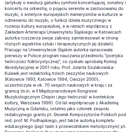
(artykuły o ewolucji gatunku symfonii koncertującej, sonatiny i
koncertu na orkiestrę, o pojęciu serenite w zastosowaniu do
muzyki, o estetyce europejskich manieryzmów w kulturze w
odniesieniu do muzyki, o funkcji dzieła muzycznego w
rozwoju kultury europejskiej, a w ramach współpracy z
Zakładem Arteterapii Uniwersytetu Śląskiego w Katowicach
autorka rozszerza swoje zakresy zainteresowań w stronę
różnych aspektów sztuki i terapeutycznych jej działań).
Pracując na Uniwersytecie Śląskim autorka opracowała
pierwszy w Polsce program nauczania przedmiotu "poetyka
twórczości folklorystycznej", co zyskało aprobatę Komisji
Akredytacyjnej w 2001 roku. Prof. Jolanta Szulakowska-
Kulawik jest redaktorką trzech zeszytów naukowych
(Katowice 1993, Katowice 1994, Cieszyn 2000),
uczestniczyła w ok. 70 sesjach naukowych w kraju i za
granicą (m.in. w II Międzynarodowym Kongresie
Muzykologicznym
Chopin i jego twórczość w kontekście
kultury,
Warszawa 1999). Od lat współpracuje z Akademią
Muzyczną w Gdańsku, ostatnio jako członek zespołu
redakcyjnego grantu pt. Słownik Kompozytorów Polskich pod
red. prof. M. Podhajskiego, jest także autorką kompletu
edukacyjnego (pięć taśm z przewodnikiem metodycznym) pt.