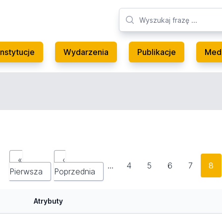
Instytucje
Wydarzenia
Publikacje
Med
«
‹
…
4
5
6
7
8
Pierwsza
Poprzednia
Atrybuty