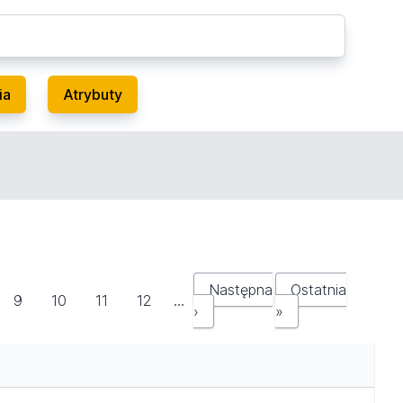
ia
Atrybuty
Następna
Ostatnia
9
10
11
12
…
›
»