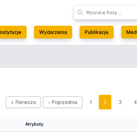
Instytucje
Wydarzenia
Publikacje
Med
« Pierwsza
‹ Poprzednia
1
2
3
4
Atrybuty