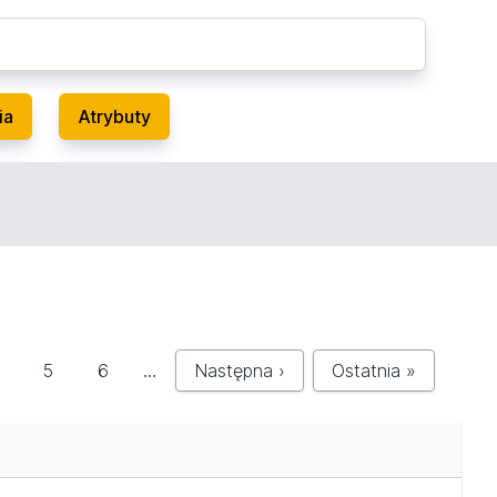
ia
Atrybuty
5
6
…
Następna ›
Ostatnia »