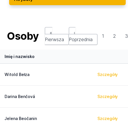
Osoby
«
‹
1
2
Pierwsza
Poprzednia
Imię i nazwisko
Witold Bełza
Szczegóły
Darina Benčová
Szczegóły
Jelena Beočanin
Szczegóły