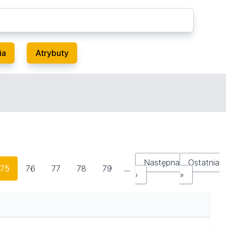
ia
Atrybuty
Następna
Ostatnia
75
76
77
78
79
…
›
»