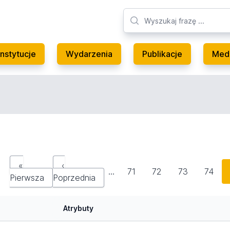
Instytucje
Wydarzenia
Publikacje
Med
«
‹
…
71
72
73
74
Pierwsza
Poprzednia
Atrybuty