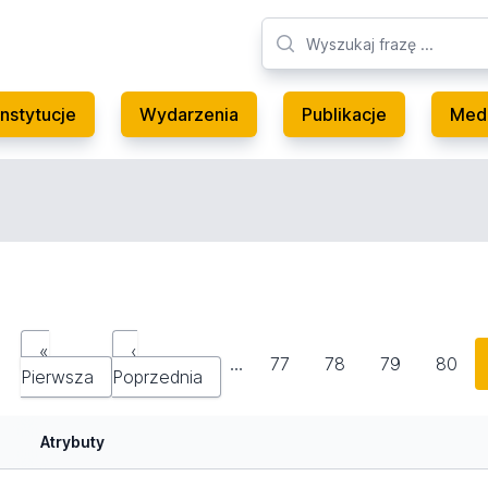
Instytucje
Wydarzenia
Publikacje
Med
«
‹
…
77
78
79
80
Pierwsza
Poprzednia
Atrybuty