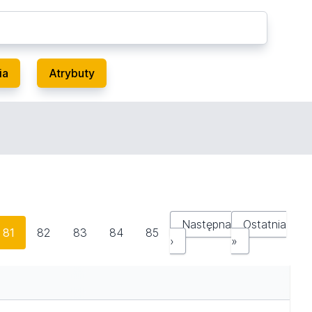
ia
Atrybuty
Następna
Ostatnia
81
82
83
84
85
›
»