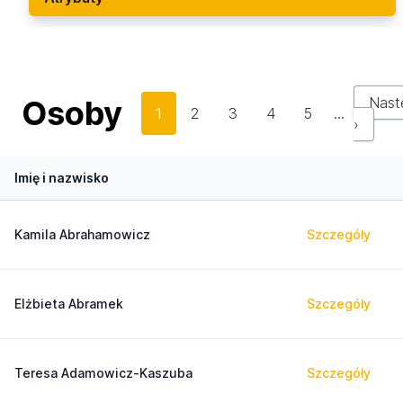
Osoby
Nast
1
2
3
4
5
…
›
Imię i nazwisko
Kamila Abrahamowicz
Szczegóły
Elżbieta Abramek
Szczegóły
Teresa Adamowicz-Kaszuba
Szczegóły