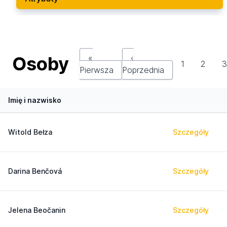
Osoby
«
‹
1
2
Pierwsza
Poprzednia
Imię i nazwisko
Witold Bełza
Szczegóły
Darina Benčová
Szczegóły
Jelena Beočanin
Szczegóły